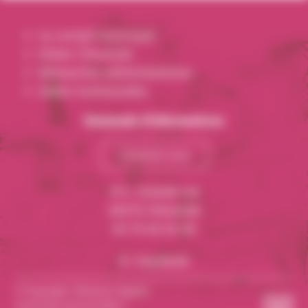
Le conseil municipal
Visiter Cliousclat
Démarches administratives
Salles Communales
Demande d’informations
Contactez-nous
471, Grande rue
26270 Cliousclat
04 75 63 02 06
Facebook
© Copyright |
Mentions légales
& données personnelles
|