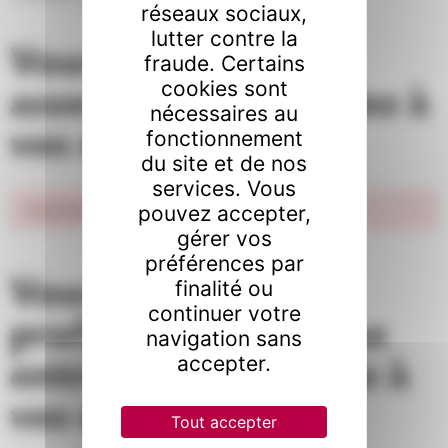
réseaux sociaux,
lutter contre la
Vous êtes une
fraude. Certains
association ? Accédez à
cookies sont
nécessaires au
vos démarches
fonctionnement
du site et de nos
services. Vous
Impossible de trouver la fiche : F13212.xml
pouvez accepter,
gérer vos
préférences par
Vous êtes un
finalité ou
continuer votre
professionnel ou une
navigation sans
entreprise ? Accédez à
accepter.
vos démarches
Tout accepter