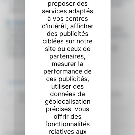
proposer des
xml=F14809">Allocation d'éducation de l'enfant handicapé
services adaptés
(AEEH)</a>
à vos centres
Attention :
d’intérêt, afficher
Pour que les parents puissent bénéficier de l'AEEH, l'enfant
des publicités
<span class="miseenevidence">ne doit pas</span> percevoir
ciblées sur notre
de revenus professionnels supérieurs à <span
site ou ceux de
class="valeur">55 %</span> du Smic mensuel brut, soit
<span class="valeur">960,96 €</span>.
partenaires,
mesurer la
performance de
ces publicités,
Questions ? Réponses !
utiliser des
données de
Dans quels cas doit-on déclarer ses ressources à la
géolocalisation
Caf ?
précises, vous
offrir des
fonctionnalités
relatives aux
©
Direction de l'information légale et administrative