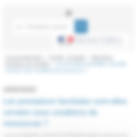
Accueil particuliers
Famille - Scolarité
Allocations
>
>
destinées aux familles
Les prestations familiales sont-elles
>
versées sous conditions de ressources ?
Question-réponse
Les prestations familiales sont-elles
versées sous conditions de
ressources ?
Vérifié le 01/05/2023 - Direction de l'information légale et administrative