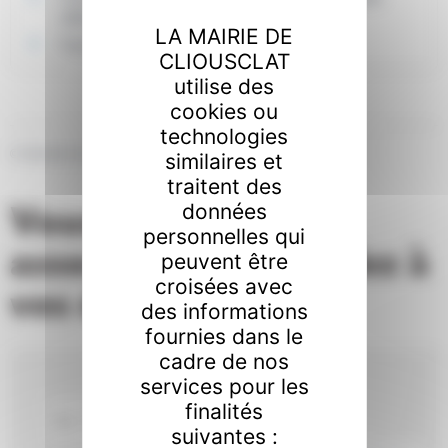
utilisé ?
LA MAIRIE DE
Faut-il protéger le nom d'une association ?
CLIOUSCLAT
utilise des
cookies ou
technologies
©
Direction de l'information légale et administrative
similaires et
traitent des
Vous êtes une
données
personnelles qui
association ? Accédez à
peuvent être
vos démarches
croisées avec
des informations
fournies dans le
cadre de nos
services pour les
finalités
suivantes :