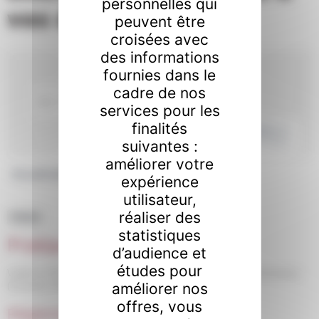
personnelles qui
vos démarches
peuvent être
croisées avec
des informations
fournies dans le
cadre de nos
services pour les
finalités
suivantes :
améliorer votre
Accueil professionnels
Pratiques commerciales
>
expérience
utilisateur,
réaliser des
Thème
statistiques
Pratiques commerciales
d’audience et
études pour
Vérifié le 21/07/2023 - Direction de l'information légale et administrative
améliorer nos
(Première ministre)
offres, vous
Réglementation