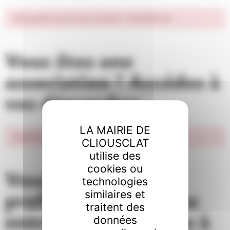
Impossible de trouver la fiche : N24268.xml
Vous êtes une
association ? Accédez à
vos démarches
LA MAIRIE DE
Impossible de trouver la fiche : N24268.xml
CLIOUSCLAT
utilise des
cookies ou
Vous êtes un
technologies
professionnel ou une
similaires et
traitent des
entreprise ? Accédez à
données