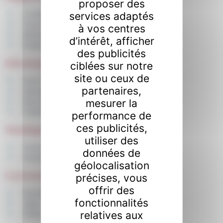
proposer des
Conditions de vente - Prix
services adaptés
Franchise
à vos centres
Méthodes de vente
d’intérêt, afficher
Établissements recevant du public (ERP)
des publicités
Développement commercial
ciblées sur notre
site ou ceux de
Essor de l'activité
partenaires,
International
Marchés publics
mesurer la
Publicité extérieure
performance de
ces publicités,
Stratégie numérique - Data
utiliser des
Commerce en ligne
données de
Gestion et protection des données
géolocalisation
Commerces spécifiques
précises, vous
offrir des
Restauration - Débit de boissons
fonctionnalités
Tabac
relatives aux
Édition - Vente de livres