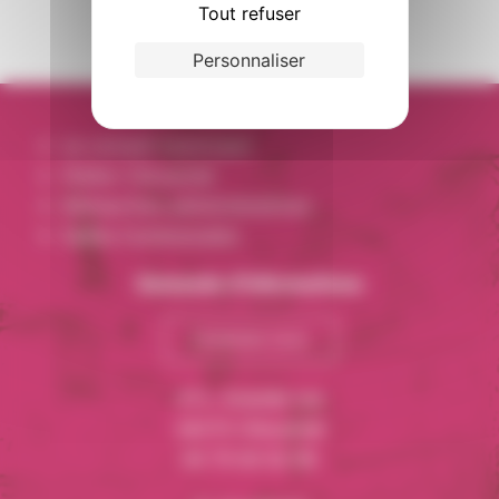
Tout refuser
Personnaliser
Le conseil municipal
Visiter Cliousclat
Démarches administratives
Salles Communales
Demande d’informations
Contactez-nous
471, Grande rue
26270 Cliousclat
04 75 63 02 06